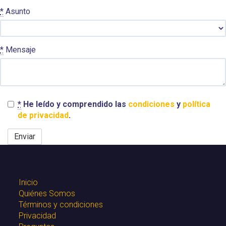
*
Asunto
*
Mensaje
*
He leído y comprendido las
condiciones
y
política
de privacidad
.
Inicio
Quiénes Somos
Términos y condiciones
Privacidad