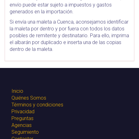
envío puede estar sujeto a impuestos y gastos
generados en la importación.
Si envía una maleta a Cuenca, aconsejamos identificar
la maleta por dentro y por fuera con todos los datos
posibles de remitente y destinatario. Para ello, imprima
el albarán por duplicado e inserta una de las copias
dentro de la maleta.
Inicio
Quiénes Somos
Términos y condiciones
Privacidad
Preguntas
Agencias
Seguimiento
Contactar