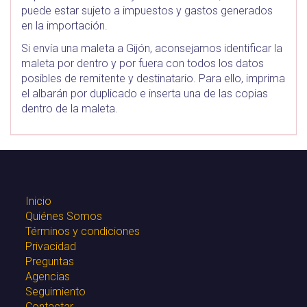
puede estar sujeto a impuestos y gastos generados
en la importación.
Si envía una maleta a Gijón, aconsejamos identificar la
maleta por dentro y por fuera con todos los datos
posibles de remitente y destinatario. Para ello, imprima
el albarán por duplicado e inserta una de las copias
dentro de la maleta.
Inicio
Quiénes Somos
Términos y condiciones
Privacidad
Preguntas
Agencias
Seguimiento
Contactar